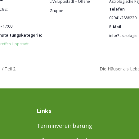
LIVE Lippstadt – Offene
Astrologische Ps
bruar
Telefon
Gruppe
02941/2888220
 - 17:00
E-Mail
nstaltungskategorie:
info@astrologie-
Treffen Lippstadt
/ Teil 2
Die Häuser als Leb
Links
Terminvereinbarung